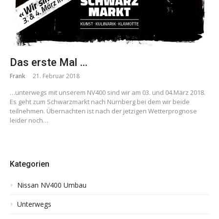
Das erste Mal …
Frank
21. Februar 2018
…unterwegs mit unserem NV400 sind wir am 03. und 04.März 2018.
Es geht zum Schwarzmarkt nach Nürnberg bei dem wir beide
teilnehmen. Übernachten ist nach der jetzigen Wetterprognose
leider noch…
Kategorien
Nissan NV400 Umbau
Unterwegs