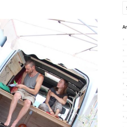
S
N
Ar