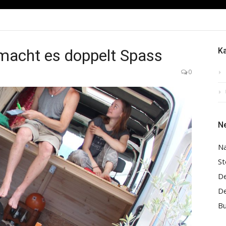
macht es doppelt Spass
K
0
Ne
Na
St
De
De
Bu