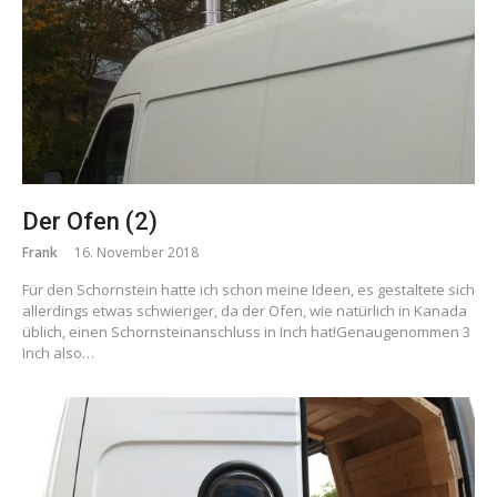
Der Ofen (2)
Frank
16. November 2018
Für den Schornstein hatte ich schon meine Ideen, es gestaltete sich
allerdings etwas schwieriger, da der Ofen, wie natürlich in Kanada
üblich, einen Schornsteinanschluss in Inch hat!Genaugenommen 3
Inch also…